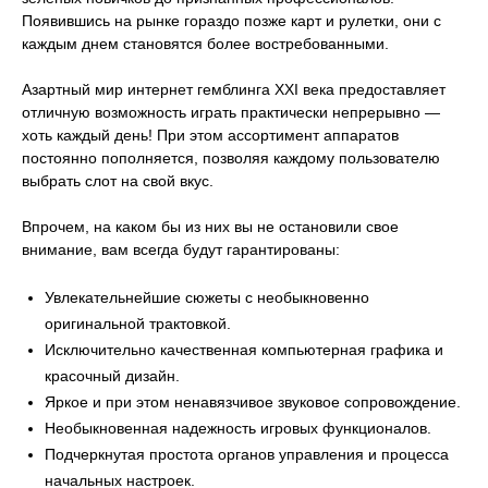
Появившись на рынке гораздо позже карт и рулетки, они с
каждым днем становятся более востребованными.
Азартный мир интернет гемблинга XXI века предоставляет
отличную возможность играть практически непрерывно —
хоть каждый день! При этом ассортимент аппаратов
постоянно пополняется, позволяя каждому пользователю
выбрать слот на свой вкус.
Впрочем, на каком бы из них вы не остановили свое
внимание, вам всегда будут гарантированы:
Увлекательнейшие сюжеты с необыкновенно
оригинальной трактовкой.
Исключительно качественная компьютерная графика и
красочный дизайн.
Яркое и при этом ненавязчивое звуковое сопровождение.
Необыкновенная надежность игровых функционалов.
Подчеркнутая простота органов управления и процесса
начальных настроек.