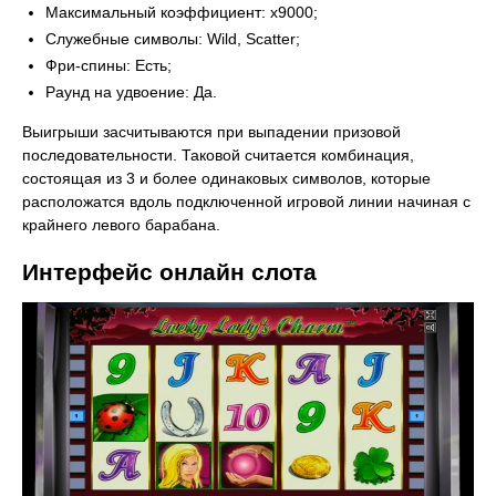
Максимальный коэффициент: х9000;
Служебные символы: Wild, Scatter;
Фри-спины: Есть;
Раунд на удвоение: Да.
Выигрыши засчитываются при выпадении призовой
последовательности. Таковой считается комбинация,
состоящая из 3 и более одинаковых символов, которые
расположатся вдоль подключенной игровой линии начиная с
крайнего левого барабана.
Интерфейс онлайн слота