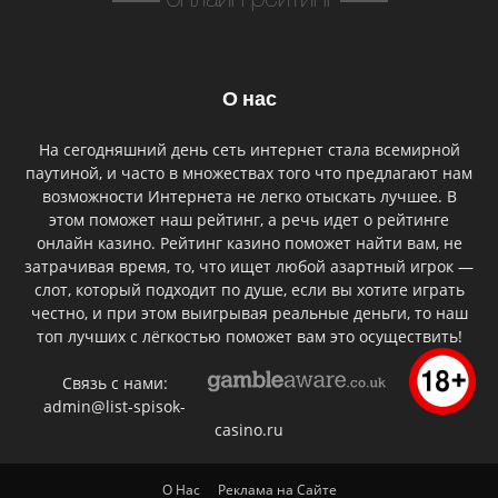
О нас
На сегодняшний день сеть интернет стала всемирной
паутиной, и часто в множествах того что предлагают нам
возможности Интернета не легко отыскать лучшее. В
этом поможет наш рейтинг, а речь идет о рейтинге
онлайн казино. Рейтинг казино поможет найти вам, не
затрачивая время, то, что ищет любой азартный игрок —
слот, который подходит по душе, если вы хотите играть
честно, и при этом выигрывая реальные деньги, то наш
топ лучших с лёгкостью поможет вам это осуществить!
Связь с нами:
admin@list-spisok-
casino.ru
О Нас
Реклама на Сайте