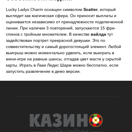
Lucky Ladys Charm оснащен символом
Scatter
, который
выглядит как магическая сфера. Он приносит выплаты и
оценивается независимо от принадлежности подключенной
линии. При наличии 3 повторений, запускаются 15 фри-
спинов с тройным множителем. В качестве
вайлда
тут
задействован портрет прекрасной девушки. Это по
совместительству и самый дорогостоящий элемент. Любой
выигрыш можно моментально удвоить, если выиграть в
мини-игре на равные шансы, отгадав цвет масти у скрытой
карты. Играть в Лаки Ледис Шарм можно бесплатно, если
запустить развлечение в демо версии.